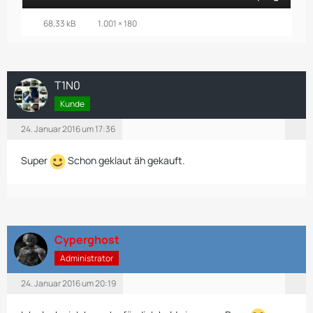
68,33 kB
1.001 × 180
T1N0
Kunde
24. Januar 2016 um 17:36
Super
Schon geklaut äh gekauft.
Cyperghost
Administrator
24. Januar 2016 um 20:19