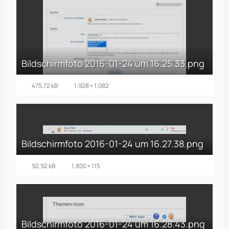
Bildschirmfoto 2016-01-24 um 16.25.33.png
475,72 kB
1.928 × 1.082
Bildschirmfoto 2016-01-24 um 16.27.38.png
92,92 kB
1.800 × 115
Bildschirmfoto 2016-01-24 um 16.28.43.png