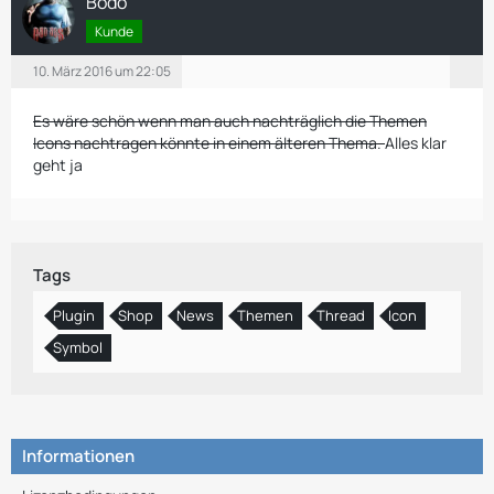
Bodo
Kunde
10. März 2016 um 22:05
Es wäre schön wenn man auch nachträglich die Themen
Icons nachtragen könnte in einem älteren Thema.
Alles klar
geht ja
Tags
Plugin
Shop
News
Themen
Thread
Icon
Symbol
Informationen