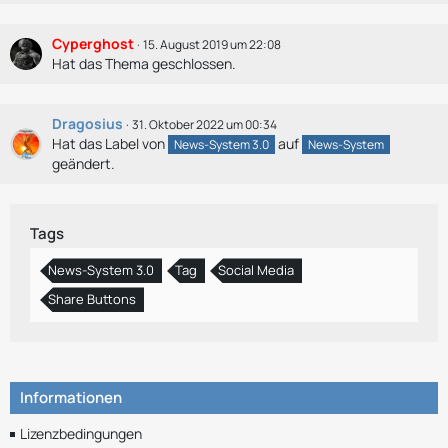
Cyperghost
15. August 2019 um 22:08
Hat das Thema geschlossen.
Dragosius
31. Oktober 2022 um 00:34
Hat das Label von
auf
News-System 3.0
News-System
geändert.
Tags
News-System 3.0
Tag
Social Media
Share Buttons
Informationen
Lizenzbedingungen