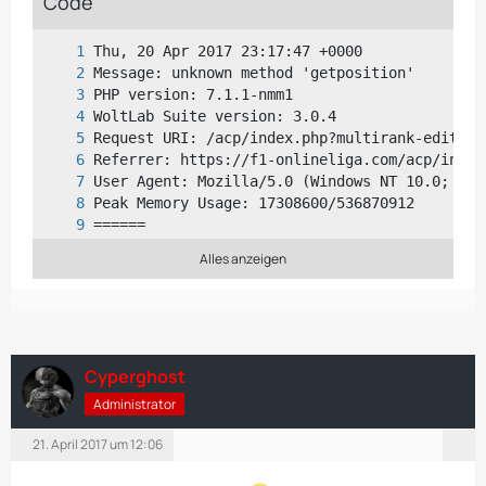
Code
Alles anzeigen
Stack Trace: [{"file":"\/www\/htdocs\/w0121d9
Cyperghost
Administrator
21. April 2017 um 12:06