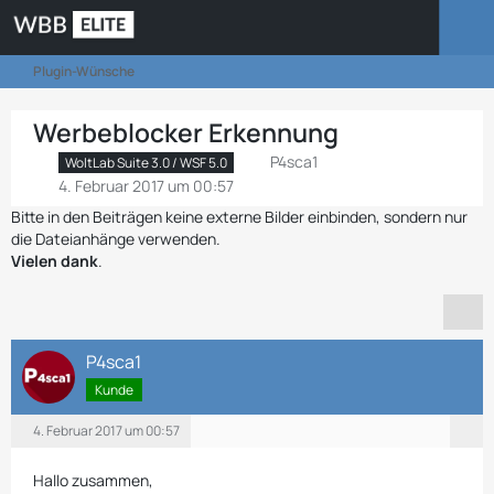
Plugin-Wünsche
Werbeblocker Erkennung
P4sca1
WoltLab Suite 3.0 / WSF 5.0
4. Februar 2017 um 00:57
Bitte in den Beiträgen keine externe Bilder einbinden, sondern nur
die Dateianhänge verwenden.
Vielen dank
.
P4sca1
Kunde
4. Februar 2017 um 00:57
Hallo zusammen,