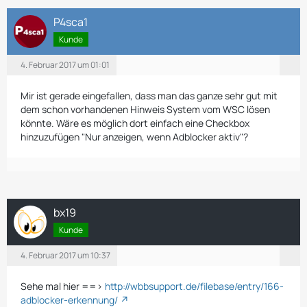
P4sca1
Kunde
4. Februar 2017 um 01:01
Mir ist gerade eingefallen, dass man das ganze sehr gut mit
dem schon vorhandenen Hinweis System vom WSC lösen
könnte. Wäre es möglich dort einfach eine Checkbox
hinzuzufügen "Nur anzeigen, wenn Adblocker aktiv"?
bx19
Kunde
4. Februar 2017 um 10:37
Sehe mal hier ==>
http://wbbsupport.de/filebase/entry/166-
adblocker-erkennung/