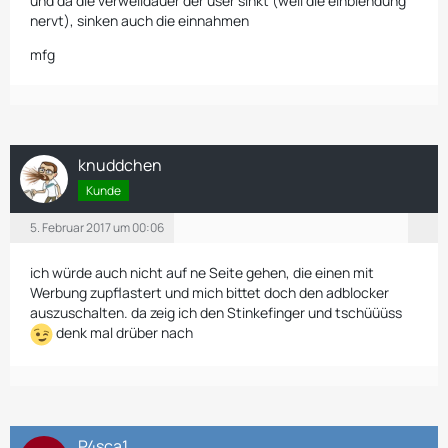
und da die verweildauer der user sinkt (weil die einblendung
nervt), sinken auch die einnahmen
mfg
knuddchen
Kunde
5. Februar 2017 um 00:06
ich würde auch nicht auf ne Seite gehen, die einen mit
Werbung zupflastert und mich bittet doch den adblocker
auszuschalten. da zeig ich den Stinkefinger und tschüüüss
denk mal drüber nach
P4sca1