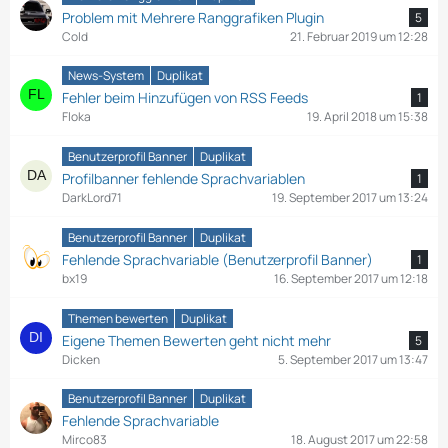
Problem mit Mehrere Ranggrafiken Plugin
5
Cold
21. Februar 2019 um 12:28
News-System
Duplikat
Fehler beim Hinzufügen von RSS Feeds
1
Floka
19. April 2018 um 15:38
Benutzerprofil Banner
Duplikat
Profilbanner fehlende Sprachvariablen
1
DarkLord71
19. September 2017 um 13:24
Benutzerprofil Banner
Duplikat
Fehlende Sprachvariable (Benutzerprofil Banner)
1
bx19
16. September 2017 um 12:18
Themen bewerten
Duplikat
Eigene Themen Bewerten geht nicht mehr
5
Dicken
5. September 2017 um 13:47
Benutzerprofil Banner
Duplikat
Fehlende Sprachvariable
Mirco83
18. August 2017 um 22:58