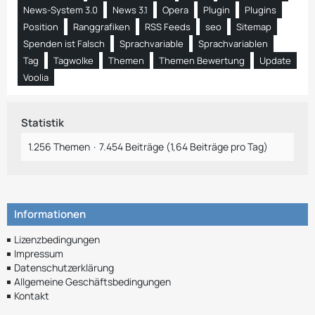
News-System 3.0
News 3.1
Opera
Plugin
Plugins
Position
Ranggrafiken
RSS Feeds
seo
Sitemap
Spenden ist Falsch
Sprachvariable
Sprachvariablen
Tag
Tagwolke
Themen
Themen Bewertung
Update
Voolia
Statistik
1.256 Themen
7.454 Beiträge (1,64 Beiträge pro Tag)
Informationen
Lizenzbedingungen
Impressum
Datenschutzerklärung
Allgemeine Geschäftsbedingungen
Kontakt