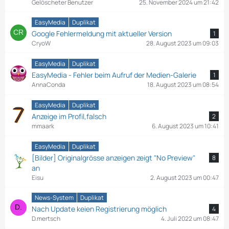
Gelöscheter Benutzer
25. November 2024 um 21:42
EasyMedia
Duplikat
Google Fehlermeldung mit aktueller Version
1
CryoW
28. August 2023 um 09:03
EasyMedia
Duplikat
EasyMedia - Fehler beim Aufruf der Medien-Galerie
1
AnnaConda
18. August 2023 um 08:54
EasyMedia
Duplikat
Anzeige im Profil,falsch
2
mmaark
6. August 2023 um 10:41
EasyMedia
Duplikat
[Bilder] Originalgrösse anzeigen zeigt "No Preview"
8
an
Eisu
2. August 2023 um 00:47
News-System
Duplikat
Nach Update keien Registrierung möglich
4
D.mertsch
4. Juli 2022 um 08:47