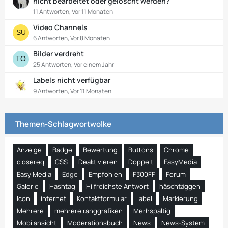
nicht bearbeitet oder gelöscht werden?
11 Antworten, Vor 11 Monaten
Video Channels
6 Antworten, Vor 8 Monaten
Bilder verdreht
25 Antworten, Vor einem Jahr
Labels nicht verfügbar
9 Antworten, Vor 11 Monaten
Themen-Schlagwortwolke
Anzeige
Badge
Bewertung
Buttons
Chrome
closereq
CSS
Deaktivieren
Doppelt
EasyMedia
Easy Media
Edge
Empfohlen
F300FF
Forum
Galerie
Hashtag
Hilfreichste Antwort
häschtäggen
Icon
internet
Kontaktformular
label
Markierung
Mehrere
mehrere ranggrafiken
Merhspaltig
Mobilansicht
Moderationsbuch
News
News-System