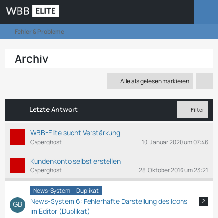
Fehler & Probleme
Archiv
Alle als gelesen markieren
Letzte Antwort
Filter
WBB-Elite sucht Verstärkung
Cyperghost
10. Januar 2020 um 07:46
Kundenkonto selbst erstellen
Cyperghost
28. Oktober 2016 um 23:21
News-System
Duplikat
News-System 6: Fehlerhafte Darstellung des Icons
2
im Editor (Duplikat)