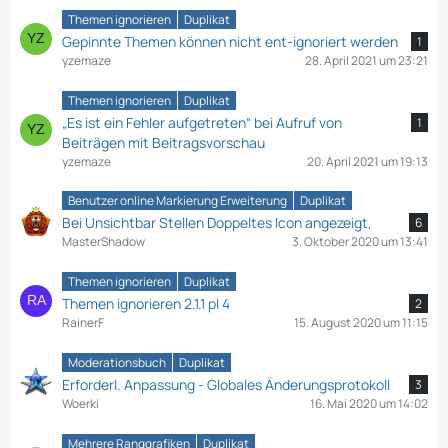
Themen ignorieren
Duplikat
Gepinnte Themen können nicht ent-ignoriert werden
1
yzemaze
28. April 2021 um 23:21
Themen ignorieren
Duplikat
„Es ist ein Fehler aufgetreten“ bei Aufruf von
1
Beiträgen mit Beitragsvorschau
yzemaze
20. April 2021 um 19:13
Benutzer online Markierung Erweiterung
Duplikat
Bei Unsichtbar Stellen Doppeltes Icon angezeigt,
6
MasterShadow
3. Oktober 2020 um 13:41
Themen ignorieren
Duplikat
Themen ignorieren 2.1.1 pl 4
2
RainerF
15. August 2020 um 11:15
Moderationsbuch
Duplikat
Erforderl. Anpassung - Globales Änderungsprotokoll
3
Woerki
16. Mai 2020 um 14:02
Mehrere Ranggrafiken
Duplikat