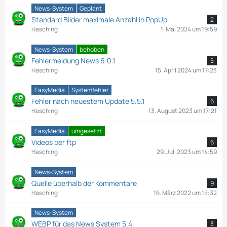
News-System
Geplant
Standard Bilder maximale Anzahl in PopUp
2
Hasching
1. Mai 2024 um 19:59
News-System
behoben
Fehlermeldung News 6.0.1
5
Hasching
15. April 2024 um 17:23
EasyMedia
Systemfehler
Fehler nach neuestem Update 5.5.1
6
Hasching
13. August 2023 um 17:21
EasyMedia
umgesetzt
Videos per ftp
6
Hasching
29. Juli 2023 um 14:59
News-System
Quelle überhalb der Kommentare
9
Hasching
16. März 2022 um 15:32
News-System
WEBP für das News System 5.4
3