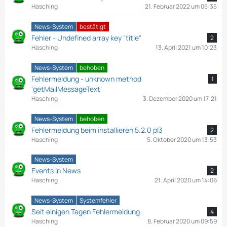
Hasching
21. Februar 2022 um 05:35
News-System
bestätigt
Fehler - Undefined array key "title"
2
Hasching
13. April 2021 um 10:23
News-System
behoben
Fehlermeldung - unknown method
1
'getMailMessageText'
Hasching
3. Dezember 2020 um 17:21
News-System
behoben
Fehlermeldung beim installieren 5.2.0 pl3
2
Hasching
5. Oktober 2020 um 13:53
News-System
Events in News
2
Hasching
21. April 2020 um 14:06
News-System
Systemfehler
Seit einigen Tagen Fehlermeldung
4
Hasching
8. Februar 2020 um 09:59