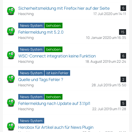
Sicherheitsmeldung mit Firefox hier auf der Seite
6
Hasching
17. Juli 2020 um 14:11
News-System
behoben
Fehlermeldung mit 5.2.0
15
Hasching
10. Januar 2020 um 16:35
News-System
behoben
WSC-Connect integration keine Funktion
6
Hasching
18. August 2019 um 22:24
News-System
ist kein Fehler
Quelle und Tags Fehler ?
2
Hasching
28. Juli 2019 um 15:50
News-System
behoben
Fehlermeldung nach Update auf 3.1.1pl1
5
Hasching
22. Juli 2019 um 11:28
News-System
Herobox für Artikel auch für News Plugin