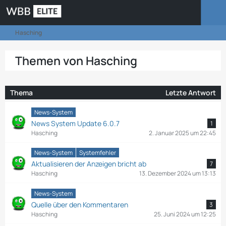
Hasching
Themen von Hasching
Thema
Letzte Antwort
News-System
News System Update 6.0.7
1
Hasching
2. Januar 2025 um 22:45
News-System
Systemfehler
Aktualisieren der Anzeigen bricht ab
7
Hasching
13. Dezember 2024 um 13:13
News-System
Quelle über den Kommentaren
3
Hasching
25. Juni 2024 um 12:25