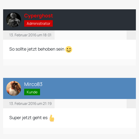
Cyperghost
Administrator
13. Februar 2016 um 18:01
So sollte jetzt behoben sein
Mirco83
Kunde
13. Februar 2016 um 21:19
Super jetzt geht es