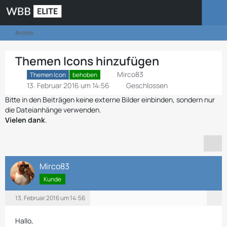
Archiv
Themen Icons hinzufügen
Mirco83
Themen Icon
behoben
13. Februar 2016 um 14:56
Geschlossen
Bitte in den Beiträgen keine externe Bilder einbinden, sondern nur
die Dateianhänge verwenden.
Vielen dank
.
Mirco83
Kunde
13. Februar 2016 um 14:56
Hallo,