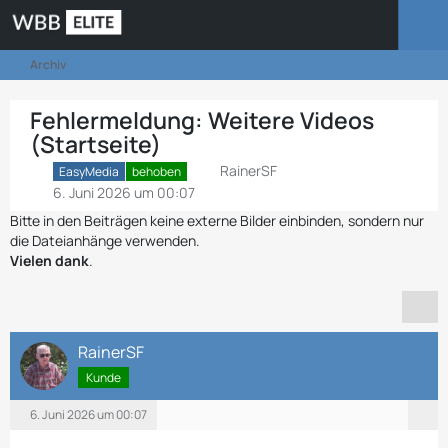
Archiv
Fehlermeldung: Weitere Videos
(Startseite)
RainerSF
EasyMedia
behoben
6. Juni 2026 um 00:07
Bitte in den Beiträgen keine externe Bilder einbinden, sondern nur
die Dateianhänge verwenden.
Vielen dank
.
RainerSF
Kunde
6. Juni 2026 um 00:07