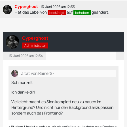
Cyperghost
13. Juni 2026 um 12:33
Hat das Label von
auf
geändert.
bestätigt
behoben
Cyperghost
Administrator
13. Juni 2026 um 12:34
Zitat von RainerSF
Schmunzelt
Ich danke dir!
Vielleicht macht es Sinn komplett neu zu bauen im
Hintergrund? Und nicht nur den Background anzupassen
sondern auch das Frontend?
Mit dem Update haben wir ebenfalls ein Update des Designs