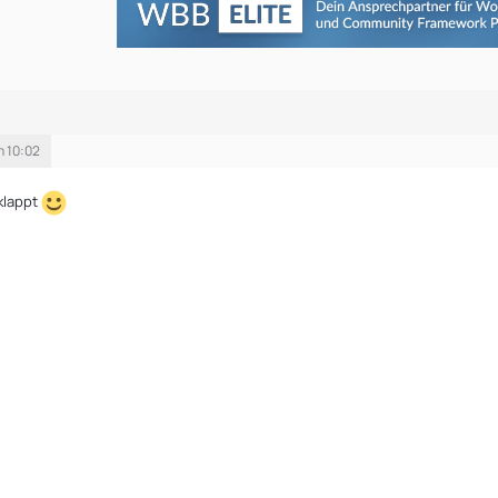
m 10:02
klappt