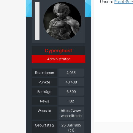
Unsere
Paket-Ser
Cyperghost
Administrator
Reaktionen
4.053
Punkte
40.408
Beiträge
6.899
News
182
Website
https://www.
wbb-elite.de
Geburtstag
26. Juli 1995
(31)