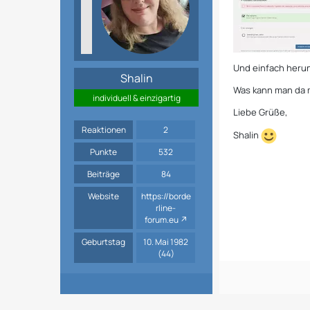
Und einfach herun
Shalin
Was kann man da
individuell & einzigartig
Liebe Grüße,
Reaktionen
2
Shalin
Punkte
532
Beiträge
84
Website
https://borde
rline-
forum.eu
Geburtstag
10. Mai 1982
(44)