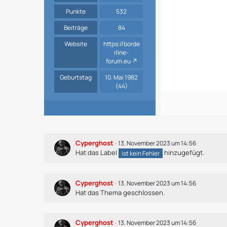
Punkte
532
Beiträge
84
Website
https://borde
rline-
forum.eu
Geburtstag
10. Mai 1982
(44)
Cyperghost
13. November 2023 um 14:56
Hat das Label
hinzugefügt.
ist kein Fehler
Cyperghost
13. November 2023 um 14:56
Hat das Thema geschlossen.
Cyperghost
13. November 2023 um 14:56