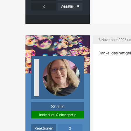
X
WbbElite
7. November 2023 u
Danke, das hat ge
Shalin
individuell & einzigartig
Reaktionen
2