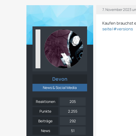
7. November 2023 u
Kaufen brauchst es
seite/#versions
Devon
News & Social Media
Reaktionen
205
Punkte
2.255
Beiträge
292
News
51