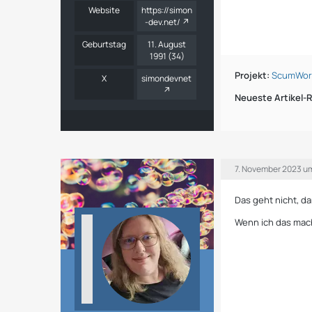
Website
https://simon
-dev.net/
Geburtstag
11. August
1991 (34)
Projekt:
ScumWorl
X
simondevnet
Neueste Artikel-R
7. November 2023 u
Das geht nicht, d
Wenn ich das mach