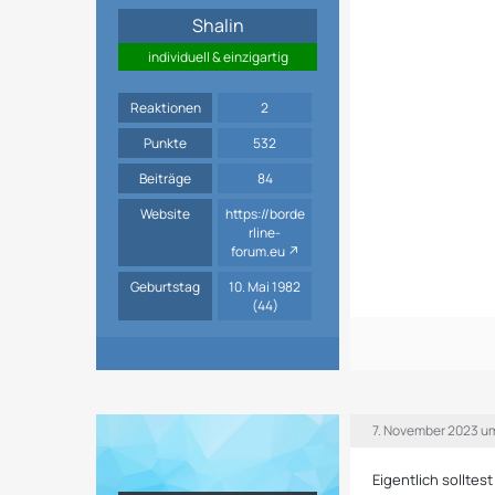
Shalin
individuell & einzigartig
Reaktionen
2
Punkte
532
Beiträge
84
Website
https://borde
rline-
forum.eu
Geburtstag
10. Mai 1982
(44)
7. November 2023 u
Eigentlich solltes