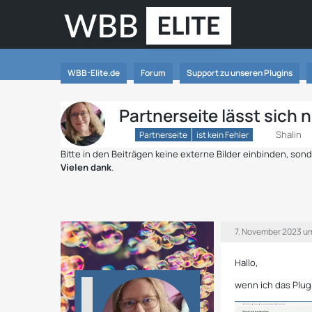
WBB-Elite.de
Forum
Support zu unseren Plugins
Partnerseite lässt sich 
Shalin
Partnerseite
ist kein Fehler
Bitte in den Beiträgen keine externe Bilder einbinden, so
Vielen dank
.
7. November 2023 u
Hallo,
wenn ich das Plugi