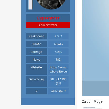
Cyperghost
Administrator
Reaktionen
4.053
Punkte
40.413
Beiträge
6.900
News
182
Website
https://www.
wbb-elite.de
Geburtstag
26. Juli 1995
(31)
X
WbbElite
Zu dem Plugin