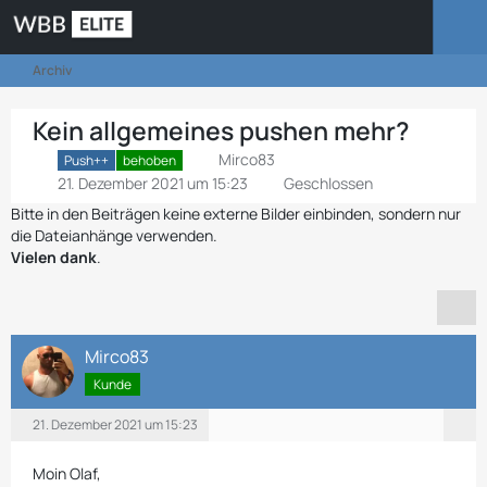
Archiv
Kein allgemeines pushen mehr?
Mirco83
Push++
behoben
21. Dezember 2021 um 15:23
Geschlossen
Bitte in den Beiträgen keine externe Bilder einbinden, sondern nur
die Dateianhänge verwenden.
Vielen dank
.
Mirco83
Kunde
21. Dezember 2021 um 15:23
Moin Olaf,