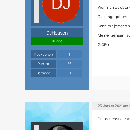
Wenn ich es über
Die eingegebenen
Kann mir jemand s
DJHeaven
Meine lizensen lau
Kunde
Grüße
Reaktionen
1
Punkte
76
Beiträge
11
25. Januar 2021 um 
Du brauchst die V