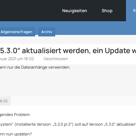
Neuigkeiten
Shop
F
Allgemeine Fragen
Archiv
 „5.3.0“ aktualisiert werden, ein Update
nuar 2021 um 18:02
Geschlossen
ndern nur die Dateianhänge verwenden.
18:02
olgendes Problem:
stem“ (installierte Version: „5.2.0 pl 2“) soll auf Version „5.3.0“ aktualisi
denn nun updaten?