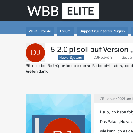
WBB-Elite.de
Forum
Support zu unseren Plugins
5.2.0 pl soll auf Version
DJHeaven
25. Ja
News-System
Bitte in den Beiträgen keine externe Bilder einbinden, so
Vielen dank
.
25. Januar 2021 um 
Hallo, ich habe f
Das Paket „News sy
wie kann ich es 