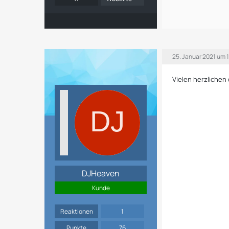
25. Januar 2021 um 
Vielen herzlichen
DJHeaven
Kunde
Reaktionen
1
Punkte
76