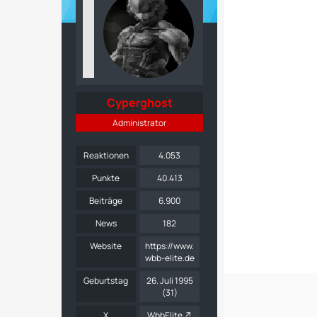
Cyperghost
Administrator
Reaktionen
4.053
Punkte
40.413
Beiträge
6.900
News
182
Website
https://www.
wbb-elite.de
Geburtstag
26. Juli 1995
(31)
X
WbbElite