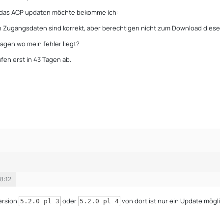
 das ACP updaten möchte bekomme ich:
 Zugangsdaten sind korrekt, aber berechtigen nicht zum Download diese
agen wo mein fehler liegt?
fen erst in 43 Tagen ab.
18:12
ersion
oder
von dort ist nur ein Update mögli
5.2.0 pl 3
5.2.0 pl 4