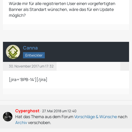
Würde mir für alle registrierten User einen vorgefertigten
Banner als Standart wünschen, wäre das für ein Update
möglich?
Canna
Entwickler
30. November 2017 um 17:32
[jira='BPB-14'][/jira]
Cyperghost
27. Mai 2018 um 12:40
Hat das Thema aus dem Forum
Vorschläge & Wünsche
nach
Archiv
verschoben.