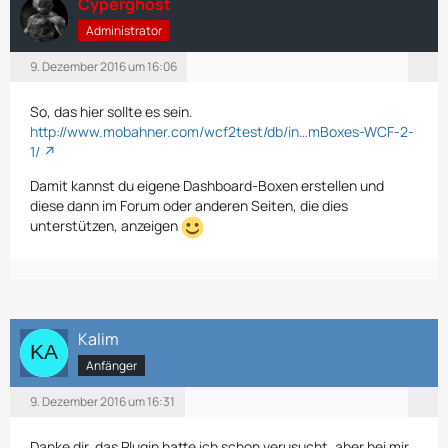
Cyperghost
Administrator
9. Dezember 2016 um 16:06
So, das hier sollte es sein.
http://www.mobahner.com/wcf2test/db/in…mBoxes-WCF-2-
1/
Damit kannst du eigene Dashboard-Boxen erstellen und
diese dann im Forum oder anderen Seiten, die dies
unterstützen, anzeigen
Kalim
Anfänger
9. Dezember 2016 um 16:31
Danke dir, das Plugin hatte ich schon verusucht, aber bei mir