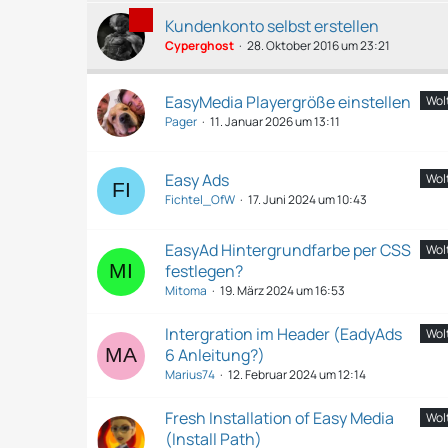
Kundenkonto selbst erstellen
Cyperghost
28. Oktober 2016 um 23:21
EasyMedia Playergröße einstellen
Wol
Pager
11. Januar 2026 um 13:11
Easy Ads
Wol
Fichtel_OfW
17. Juni 2024 um 10:43
EasyAd Hintergrundfarbe per CSS
Wol
festlegen?
Mitoma
19. März 2024 um 16:53
Intergration im Header (EadyAds
Wol
6 Anleitung?)
Marius74
12. Februar 2024 um 12:14
Fresh Installation of Easy Media
Wol
(Install Path)