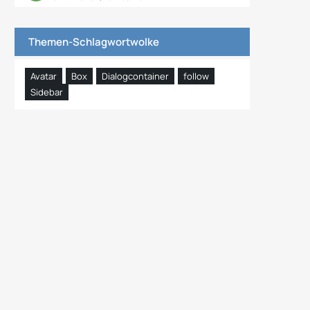
Themen-Schlagwortwolke
Avatar
Box
Dialogcontainer
follow
Sidebar