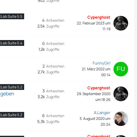
902
Zugriffe
tLab Suite 5.5
Cyperghost
4
Antworten
22. Februar 2023 um
2,5k
Zugriffe
11:19
tLab Suite 5.4
0
Antworten
1,2k
Zugriffe
FunnyGirl
2
Antworten
21. März 2022 um
2,7k
Zugriffe
00:14
tLab Suite 5.2
Cyperghost
3
Antworten
angeben
29. September 2020
3,2k
Zugriffe
um 18:26
A.Langer
tLab Suite 5.2
6
Antworten
3. August 2020 um
5,3k
Zugriffe
20:24
Cyperghost