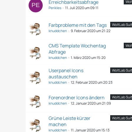
Erreichbarkeitsabfrage
Wol
Perikles
11. Juli 2020 um 09:11
Farbprobleme mit den Tags
WoltLab Suite
knuddchen
9. Februar 2020 um 21:22
CMS Template Wochentag
Wol
Abfrage
knuddchen
1. März 2020 um 15:20
Userpanel Icons
WoltLab Suite
austauschen
knuddchen
12. Februar 2020 um 20:23
Forenordner Icons ändern
WoltLab Suite
knuddchen
12. Januar 2020 um 21:09
Grüne Leiste kürzer
WoltLab Suite
machen
knuddchen
11. Januar 2020 um 15:13