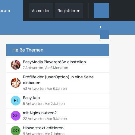
orum
Anmelden
Registrieren
DIESES FORUM
Heiße Themen
EasyMedia Playergröße einstellen
7 Antworten, Vor 6 Monaten
Profilfelder (userOption) in eine Seite
einbauen
43 Antworten, Vor 8 Jahren
Easy Ads
5 Antworten, Vor 2 Jahren
mit Nginx nutzen?
22 Antworten, Vor 9 Jahren
Hinweistext editieren
9 Antworten, Vor 7 Jahren