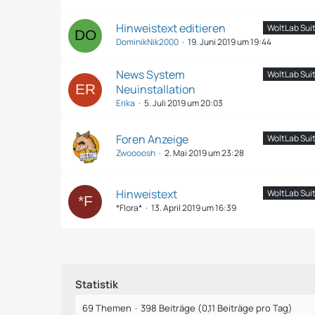
Hinweistext editieren
WoltLab Suite
DominikNik2000
19. Juni 2019 um 19:44
News System
WoltLab Suite
Neuinstallation
Erika
5. Juli 2019 um 20:03
Foren Anzeige
WoltLab Suite
Zwoooosh
2. Mai 2019 um 23:28
Hinweistext
WoltLab Suite
*Flora*
13. April 2019 um 16:39
Statistik
69 Themen
398 Beiträge (0,11 Beiträge pro Tag)