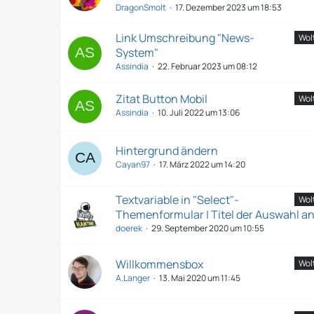
DragonSmolt
17. Dezember 2023 um 18:53
Link Umschreibung "News-
Wol
System"
Assindia
22. Februar 2023 um 08:12
Zitat Button Mobil
Wol
Assindia
10. Juli 2022 um 13:06
Hintergrund ändern
Cayan97
17. März 2022 um 14:20
Textvariable in "Select"-
Wol
Themenformular | Titel der Auswahl 
doerek
29. September 2020 um 10:55
Willkommensbox
Wol
A.Langer
13. Mai 2020 um 11:45