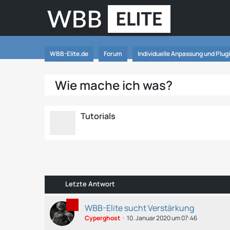
WBB-Elite.de
Forum
Individuelle Anpassung und Plug
Wie mache ich was?
Tutorials
Letzte Antwort
WBB-Elite sucht Verstärkung
Cyperghost
10. Januar 2020 um 07:46