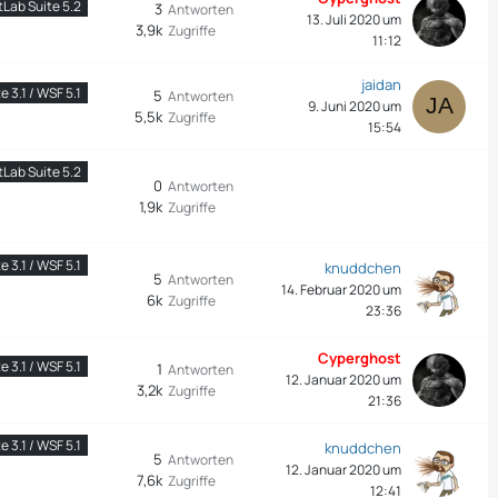
tLab Suite 5.2
3
Antworten
13. Juli 2020 um
3,9k
Zugriffe
11:12
jaidan
 3.1 / WSF 5.1
5
Antworten
9. Juni 2020 um
5,5k
Zugriffe
15:54
tLab Suite 5.2
0
Antworten
1,9k
Zugriffe
 3.1 / WSF 5.1
knuddchen
5
Antworten
14. Februar 2020 um
6k
Zugriffe
23:36
Cyperghost
 3.1 / WSF 5.1
1
Antworten
12. Januar 2020 um
3,2k
Zugriffe
21:36
 3.1 / WSF 5.1
knuddchen
5
Antworten
12. Januar 2020 um
7,6k
Zugriffe
12:41