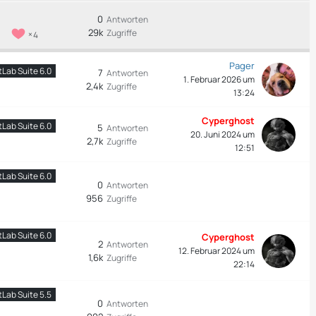
g
e
0
Antworten
29k
Zugriffe
4
Pager
tLab Suite 6.0
7
Antworten
1. Februar 2026 um
2,4k
Zugriffe
13:24
Cyperghost
tLab Suite 6.0
5
Antworten
20. Juni 2024 um
2,7k
Zugriffe
12:51
tLab Suite 6.0
0
Antworten
956
Zugriffe
tLab Suite 6.0
Cyperghost
2
Antworten
12. Februar 2024 um
1,6k
Zugriffe
22:14
tLab Suite 5.5
0
Antworten