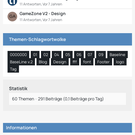
11 Antworten, Vor 7 Jahren
GameZone V2 - Design
11 Antworten, Vor 7 Jahren
Themen-Schlagwortwolke
0000000
01
02
04
05
06
07
09
Baseline
BaseLine v.2
Blog
Design
fff
font
Footer
logo
Tag
Statistik
60 Themen
291 Beiträge (0,1 Beiträge pro Tag)
Informationen