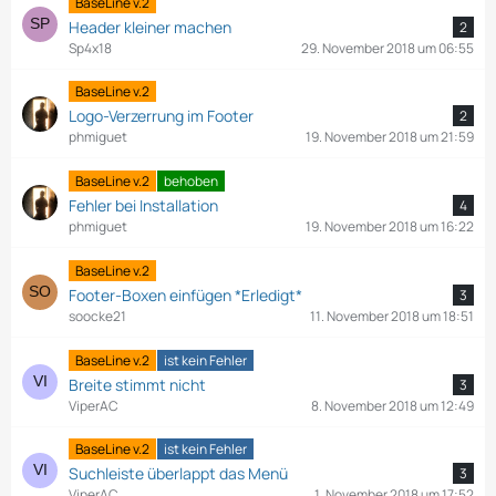
BaseLine v.2
Header kleiner machen
2
Sp4x18
29. November 2018 um 06:55
BaseLine v.2
Logo-Verzerrung im Footer
2
phmiguet
19. November 2018 um 21:59
BaseLine v.2
behoben
Fehler bei Installation
4
phmiguet
19. November 2018 um 16:22
BaseLine v.2
Footer-Boxen einfügen *Erledigt*
3
soocke21
11. November 2018 um 18:51
BaseLine v.2
ist kein Fehler
Breite stimmt nicht
3
ViperAC
8. November 2018 um 12:49
BaseLine v.2
ist kein Fehler
Suchleiste überlappt das Menü
3
ViperAC
1. November 2018 um 17:52