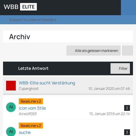
Support zu unseren Designs
Archiv
Alle als gelesen markieren
Letzte Antwort
Filter
WBB-Elite sucht Verstärkung
Cyperghost
10. Januar 2020 um 07:46
BaseLine v.2
icon vom Stile
2
Airwolf003
15. Januar 2019 um 22:14
BaseLine v.2
suche
3