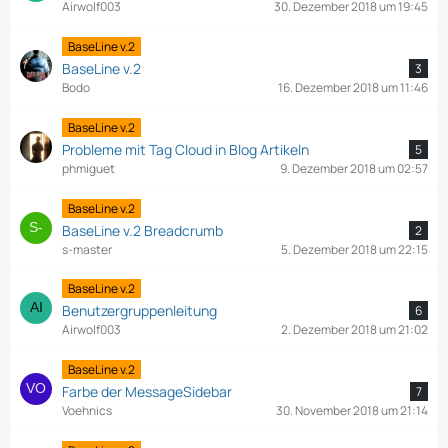
Airwolf003
30. Dezember 2018 um 19:45
BaseLine v.2
BaseLine v.2
3
Bodo
16. Dezember 2018 um 11:46
BaseLine v.2
Probleme mit Tag Cloud in Blog Artikeln
5
phmiguet
9. Dezember 2018 um 02:57
BaseLine v.2
BaseLine v.2 Breadcrumb
2
s-master
5. Dezember 2018 um 22:15
BaseLine v.2
Benutzergruppenleitung
6
Airwolf003
2. Dezember 2018 um 21:02
BaseLine v.2
Farbe der MessageSidebar
7
Voehnics
30. November 2018 um 21:14