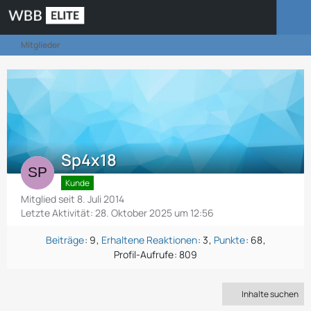
Mitglieder
Sp4x18
Kunde
Mitglied seit 8. Juli 2014
Letzte Aktivität:
28. Oktober 2025 um 12:56
Beiträge
9
Erhaltene Reaktionen
3
Punkte
68
Profil-Aufrufe
809
Inhalte suchen