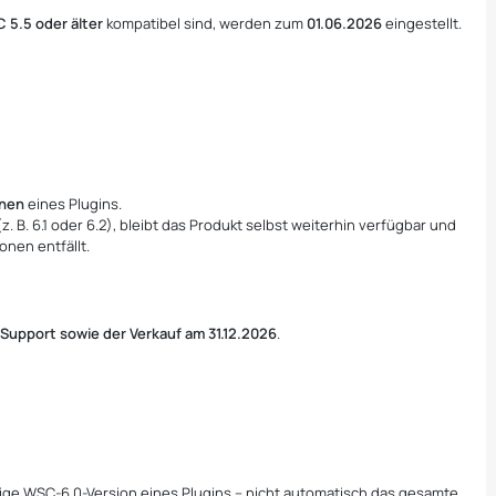
 5.5 oder älter
kompatibel sind, werden zum
01.06.2026
eingestellt.
onen
eines Plugins.
 B. 6.1 oder 6.2), bleibt das Produkt selbst weiterhin verfügbar und
onen entfällt.
r
Support sowie der Verkauf am 31.12.2026
.
ilige WSC-6.0-Version eines Plugins – nicht automatisch das gesamte