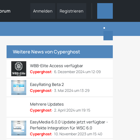
orum
Anmelden
Registrieren
ALLES
Weitere News von
Cyperghost
WBB-Elite Access verfügbar
Cyperghost
6. Dezember 2024 um 12:09
EasyRating Beta 2
Cyperghost
3. Mai 2024 um 13:29
Mehrere Updates
Cyperghost
2. April 2024 um 19:15
EasyMedia 6.0.0 Update jetzt verfügbar -
Perfekte Integration für WSC 6.0
Cyperghost
10. November 2023 um 15:40