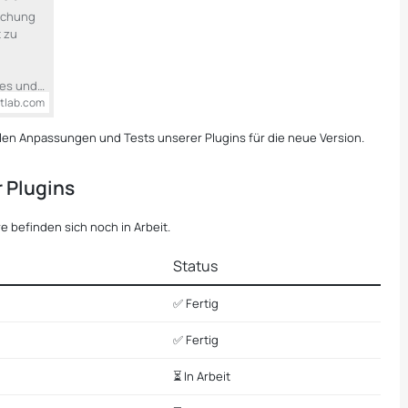
lichung
t zu
tes und…
tlab.com
alen Anpassungen und Tests unserer Plugins für die neue Version.
 Plugins
e befinden sich noch in Arbeit.
Status
✅ Fertig
✅ Fertig
⏳ In Arbeit