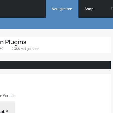
Neuigkeiten
Shop
F
n Plugins
:39
2.358 Mal gelesen
on WoltLab:
tLab®