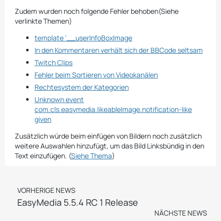
Thema)SQL-Fehler von Alben mit bestimmter
Sortierung(Siehe Thema)Überarbeitung der Rechte das…
Zudem wurden noch folgende Fehler behoben(Siehe
verlinkte Themen)
template '__userInfoBoxImage
In den Kommentaren verhält sich der BBCode seltsam
Twitch Clips
Fehler beim Sortieren von Videokanälen
Rechtesystem der Kategorien
Unknown event
com.cls.easymedia.likeableImage.notification-like
given
Zusätzlich würde beim einfügen von Bildern noch zusätzlich
weitere Auswahlen hinzufügt, um das Bild Linksbündig in den
Text einzufügen. (
Siehe Thema
)
VORHERIGE NEWS
EasyMedia 5.5.4 RC 1 Release
NÄCHSTE NEWS