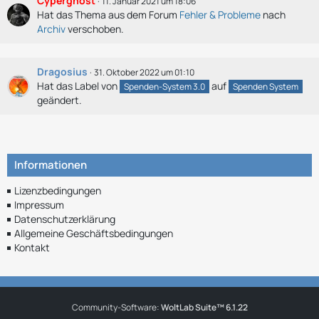
Cyperghost
11. Januar 2021 um 18:06
Hat das Thema aus dem Forum
Fehler & Probleme
nach
Archiv
verschoben.
Dragosius
31. Oktober 2022 um 01:10
Hat das Label von
auf
Spenden-System 3.0
Spenden System
geändert.
Informationen
Lizenzbedingungen
Impressum
Datenschutzerklärung
Allgemeine Geschäftsbedingungen
Kontakt
Community-Software:
WoltLab Suite™ 6.1.22