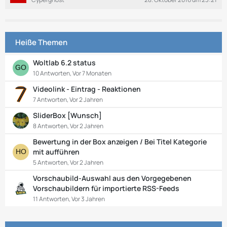
e
Heiße Themen
Woltlab 6.2 status
10 Antworten, Vor 7 Monaten
Videolink - Eintrag - Reaktionen
7 Antworten, Vor 2 Jahren
SliderBox [Wunsch]
8 Antworten, Vor 2 Jahren
Bewertung in der Box anzeigen / Bei Titel Kategorie
mit aufführen
5 Antworten, Vor 2 Jahren
Vorschaubild-Auswahl aus den Vorgegebenen
Vorschaubildern für importierte RSS-Feeds
11 Antworten, Vor 3 Jahren