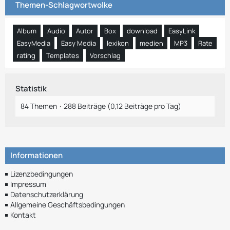
Themen-Schlagwortwolke
Album
Audio
Autor
Box
download
EasyLink
EasyMedia
Easy Media
lexikon
medien
MP3
Rate
rating
Templates
Vorschlag
Statistik
84 Themen
288 Beiträge (0,12 Beiträge pro Tag)
Informationen
Lizenzbedingungen
Impressum
Datenschutzerklärung
Allgemeine Geschäftsbedingungen
Kontakt