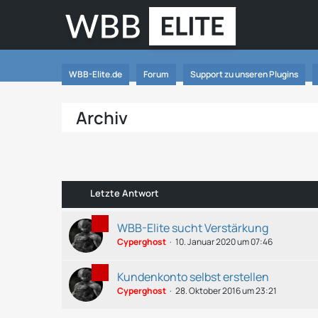
WBB-Elite.de
Forum
Support zu unseren Plugins
Archiv
Letzte Antwort
WBB-Elite sucht Verstärkung
Cyperghost
10. Januar 2020 um 07:46
Kundenkonto selbst erstellen
Cyperghost
28. Oktober 2016 um 23:21