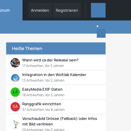
orum
Anmelden
Registrieren
DIESES FORUM
Heiße Themen
Wann wird ca der Release sein?
17 Antworten, Vor 3 Jahren
Integration in den Woltlab Kalender
13 Antworten, Vor 2 Jahren
EasyMedia EXIF-Daten
18 Antworten, Vor 3 Jahren
Ranggrafik einrichten
37 Antworten, Vor 6 Jahren
Vorschaubild Grösse (Fallback) oder Infos
mit Bild verlinken
10 Antworten, Vor 2 Jahren