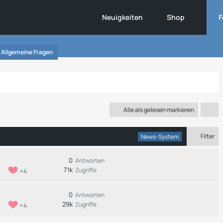
Neuigkeiten
Shop
F
Allgemeine Fragen
Alle als gelesen markieren
Filter
News-System
0
Antworten
71k
Zugriffe
4
0
Antworten
29k
Zugriffe
4