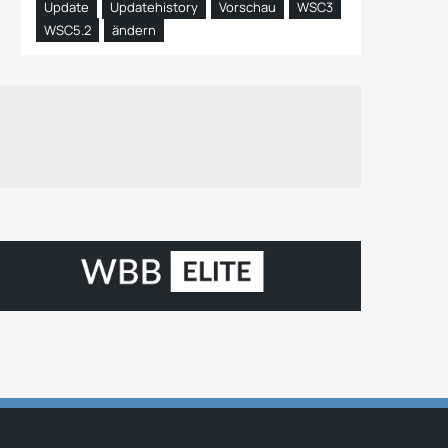
Update
Updatehistory
Vorschau
WSC3
WSC5.2
ändern