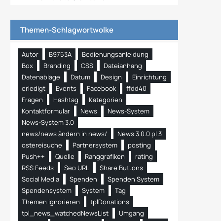
Themen-Schlagwortwolke
Autor
B9753A
Bedienungsanleidung
Box
Branding
CSS
Dateianhang
Datenablage
Datum
Design
Einrichtung
erledigt
Events
Facebook
ffdd40
Fragen
Hashtag
Kategorien
Kontaktformular
News
News-System
News-System 3.0
news/news ändern in news/
News 3.0.0 pl 3
ostereisuche
Partnersystem
posting
Push++
Quelle
Ranggrafiken
rating
RSS Feeds
Seo URL
Share Buttons
Social Media
Spenden
Spenden System
Spendensystem
System
Tag
Themen ignorieren
tplDonations
tpl_news_watchedNewsList
Umgang