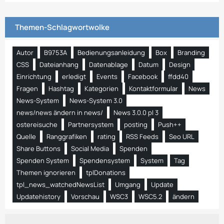
Themen-Schlagwortwolke
Autor
B9753A
Bedienungsanleidung
Box
Branding
CSS
Dateianhang
Datenablage
Datum
Design
Einrichtung
erledigt
Events
Facebook
ffdd40
Fragen
Hashtag
Kategorien
Kontaktformular
News
News-System
News-System 3.0
news/news ändern in news/
News 3.0.0 pl 3
ostereisuche
Partnersystem
posting
Push++
Quelle
Ranggrafiken
rating
RSS Feeds
Seo URL
Share Buttons
Social Media
Spenden
Spenden System
Spendensystem
System
Tag
Themen ignorieren
tplDonations
tpl_news_watchedNewsList
Umgang
Update
Updatehistory
Vorschau
WSC3
WSC5.2
ändern