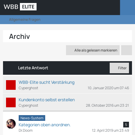
Allgemeine Fragen
Archiv
Alle als gelesen markieren
Letzte Antwort
Filter
WBB-Elite sucht Verstärkung
Cyperghost
10. Januar 2020 um 07:46
Kundenkonto selbst erstellen
Cyperghost
28. Oktober 2016 um 23:21
News-System
Kategorien oben anordnen.
5
Dr.Doom
12. April 2019 um 23:49