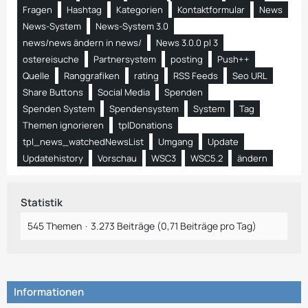
Fragen
Hashtag
Kategorien
Kontaktformular
News
News-System
News-System 3.0
news/news ändern in news/
News 3.0.0 pl 3
ostereisuche
Partnersystem
posting
Push++
Quelle
Ranggrafiken
rating
RSS Feeds
Seo URL
Share Buttons
Social Media
Spenden
Spenden System
Spendensystem
System
Tag
Themen ignorieren
tplDonations
tpl_news_watchedNewsList
Umgang
Update
Updatehistory
Vorschau
WSC3
WSC5.2
ändern
Statistik
545 Themen
3.273 Beiträge (0,71 Beiträge pro Tag)
Informationen