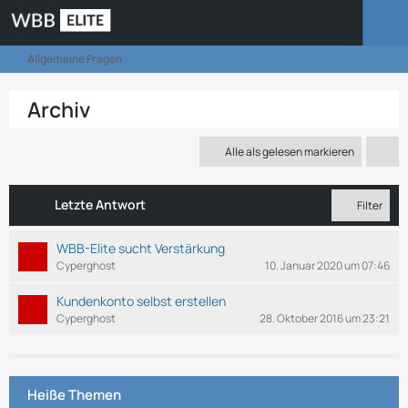
Allgemeine Fragen
Archiv
Alle als gelesen markieren
Letzte Antwort
Filter
WBB-Elite sucht Verstärkung
Cyperghost
10. Januar 2020 um 07:46
Kundenkonto selbst erstellen
Cyperghost
28. Oktober 2016 um 23:21
Heiße Themen