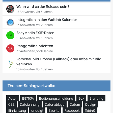
Wann wird ca der Release sein?
17 Antworten, Vor 3 Jahren
Integration in den Woltlab Kalender
13 Antworten, Vor 2 Jahren
EasyMedia EXIF-Daten
18 Antworten, Vor 3 Jahren
Ranggrafik einrichten
37 Antworten, Vor 6 Jahren
Vorschaubild Grösse (Fallback) oder Infos mit Bild
verlinken
10 Antworten, Vor 2 Jahren
Themen-Schlagwortwolke
Autor
B9753A
Bedienungsanleidung
Box
Branding
CSS
Dateianhang
Datenablage
Datum
Design
Einrichtung
erledigt
Events
Facebook
ffdd40