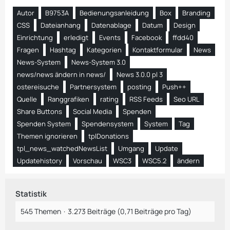
Autor
B9753A
Bedienungsanleidung
Box
Branding
CSS
Dateianhang
Datenablage
Datum
Design
Einrichtung
erledigt
Events
Facebook
ffdd40
Fragen
Hashtag
Kategorien
Kontaktformular
News
News-System
News-System 3.0
news/news ändern in news/
News 3.0.0 pl 3
ostereisuche
Partnersystem
posting
Push++
Quelle
Ranggrafiken
rating
RSS Feeds
Seo URL
Share Buttons
Social Media
Spenden
Spenden System
Spendensystem
System
Tag
Themen ignorieren
tplDonations
tpl_news_watchedNewsList
Umgang
Update
Updatehistory
Vorschau
WSC3
WSC5.2
ändern
Statistik
545 Themen
3.273 Beiträge (0,71 Beiträge pro Tag)