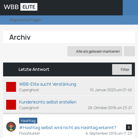
Allgemeine Fragen
Archiv
Alle als gelesen markieren
Letzte Antwort
Filter
WBB-Elite sucht Verstärkung
Cyperghost
10. Januar 2020 um 07:46
Kundenkonto selbst erstellen
Cyperghost
28. Oktober 2016 um 23:21
Hashtag
#Hashtag selbst wird nicht als Hashtag erkannt?
8
PoooMukkel
6. September 2016 um 11:23