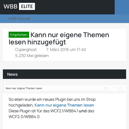
WBB-Elite.de
Kann nur eigene Themen
Empfohlen
lesen hinzugefügt
Cyperghost
7. März 2016 um 17:40
5.230 Mal gelesen
News
So eben wurde ein neues Plugin bei uns im Shop
hochgeladen,
Kann nur eigene Themen lesen
Diese Plugin ist für das WCF2.1/WBB4.1
und
das
WCF2.0/WBB4.0