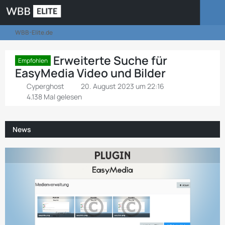
WBB-Elite.de
Erweiterte Suche für
Empfohlen
EasyMedia Video und Bilder
Cyperghost
20. August 2023 um 22:16
4.138 Mal gelesen
News