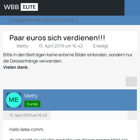
Coding(PHP,HTML,CSS,Java/-Script,..)
Paar euros sich verdienen!!!
Metty
13. April 2019 um 16:42
Erledigt
Bitte in den Beiträgen keine externe Bilder einbinden, sondern nur
die Dateianhänge verwenden.
Vielen dank
.
Metty
Kunde
13. April 2019 um 16:42
Hallo liebe comm,
da ich nicht so viel ahnung habe von diesen ganzen html css