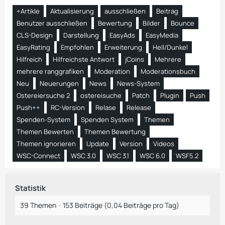
+Artikle
Aktualisierung
ausschließen
Beitrag
Benutzer ausschließen
Bewertung
Bilder
Bounce
CLS-Design
Darstellung
EasyAds
EasyMedia
EasyRating
Empfohlen
Erweiterung
Hell/Dunkel
Hilfreich
Hilfreichste Antwort
jCoins
Mehrere
mehrere ranggrafiken
Moderation
Moderationsbuch
Neu
Neuerungen
News
News-System
Ostereiersuche 2
ostereisuche
Patch
Plugin
Push
Push++
RC-Version
Relase
Release
Spenden-System
Spenden System
Themen
Themen Bewerten
Themen Bewertung
Themen ignorieren
Update
Version
Videos
WSC-Connect
WSC 3.0
WSC 3.1
WSC 6.0
WSF5.2
Statistik
39 Themen
153 Beiträge (0,04 Beiträge pro Tag)