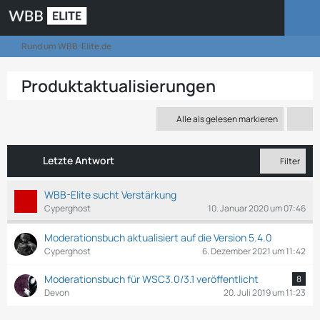
Rund um WBB-Elite.de
Produktaktualisierungen
Alle als gelesen markieren
Letzte Antwort
Filter
WBB-Elite sucht Verstärkung
Cyperghost
10. Januar 2020 um 07:46
Moderationsbuch aktualisiert auf die Version 5.4.0
Cyperghost
6. Dezember 2021 um 11:42
Moderationsbuch für WSC3.0/3.1 veröffentlicht
8
Devon
20. Juli 2019 um 11:23