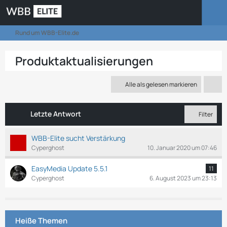
Rund um WBB-Elite.de
Produktaktualisierungen
Alle als gelesen markieren
Letzte Antwort
Filter
WBB-Elite sucht Verstärkung
Cyperghost
10. Januar 2020 um 07:46
EasyMedia Update 5.5.1
11
Cyperghost
6. August 2023 um 23:13
Heiße Themen