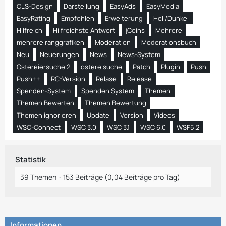
CLS-Design
Darstellung
EasyAds
EasyMedia
EasyRating
Empfohlen
Erweiterung
Hell/Dunkel
Hilfreich
Hilfreichste Antwort
jCoins
Mehrere
mehrere ranggrafiken
Moderation
Moderationsbuch
Neu
Neuerungen
News
News-System
Ostereiersuche 2
ostereisuche
Patch
Plugin
Push
Push++
RC-Version
Relase
Release
Spenden-System
Spenden System
Themen
Themen Bewerten
Themen Bewertung
Themen ignorieren
Update
Version
Videos
WSC-Connect
WSC 3.0
WSC 3.1
WSC 6.0
WSF5.2
Statistik
39 Themen
153 Beiträge (0,04 Beiträge pro Tag)
Informationen