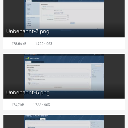
Unbenannt-3.png
178,64 kB
1.722 × 963
Unbenannt-5.png
174,7 kB
1.722 × 963