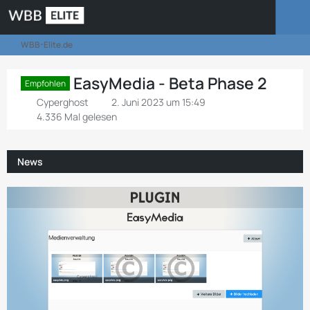
WBB-Elite.de
EasyMedia - Beta Phase 2
Empfohlen
Cyperghost
2. Juni 2023 um 15:49
4.336 Mal gelesen
News