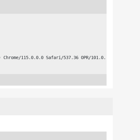
) Chrome/115.0.0.0 Safari/537.36 OPR/101.0.
actDatabaseObjectAction.class.php","line":2
:"->","args":[]},{"file":"\/var\/www\/vhost
e":137,"function":"executeAction","clas
osts\/der-ls-treffpunkt.de\/httpdocs\/lib\/
edia\\data\\video\\VideoAction","type":"-