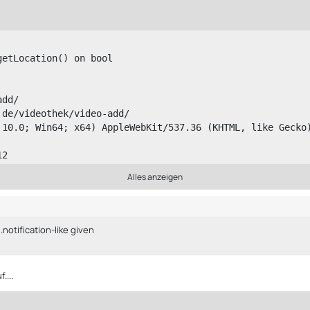
 10.0; Win64; x64) AppleWebKit/537.36 (KHTML, like Gecko
Alles anzeigen
otification-like given
vhosts\/der-ls-treffpunkt.de\/httpdocs\/lib\/data\/Abstr
ymedia\\data\\video\\preview\\VideoPreviewAction","type"
....
videothek\/lib\/data\/video\/VideoAction.class.php","lin
ctAction","type":"->","args":[]},{"file":"\/var\/www\/vh
class.php","line":216,"function":"upload","class":"easym