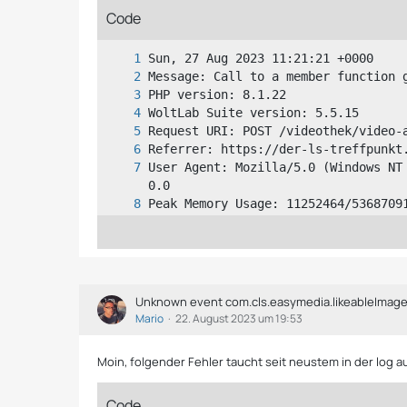
Code
User Agent: Mozilla/5.0 (Windows NT
Unknown event com.cls.easymedia.likeableImage.n
Mario
22. August 2023 um 19:53
Stack Trace: [{"file":"\/var\/www\/
16,"function":"create","class":"eas
Moin, folgender Fehler taucht seit neustem in der log auf
s\/der-ls-treffpunkt.de\/httpdocs\/
s":"wcf\\data\\AbstractDatabaseObje
Code
data\/AbstractDatabaseObjectAction.