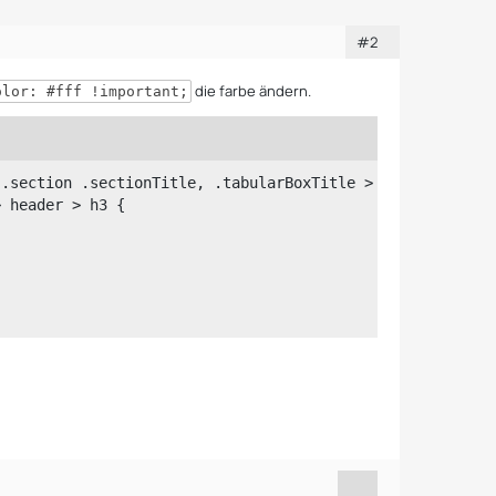
#2
die farbe ändern.
olor: #fff !important;
.section .sectionTitle, .tabularBoxTitle > 