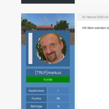
16. Februar 2020 um
mit dem werden si
[TRLP]markus
Kunde
Reaktionen
1
Punkte
86
Beiträge
14