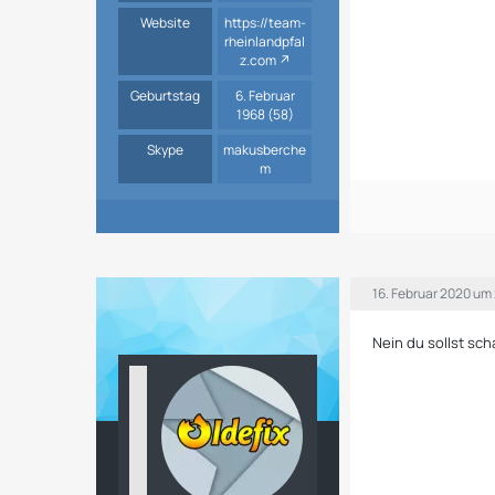
Website
https://team-
rheinlandpfal
z.com
Geburtstag
6. Februar
1968 (58)
Skype
makusberche
m
16. Februar 2020 um
Nein du sollst sch