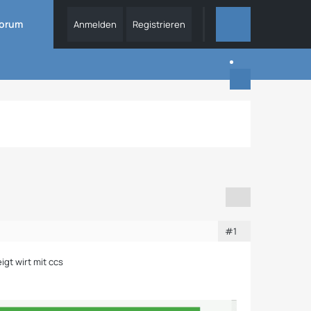
orum
Anmelden
Registrieren
DIESES THEMA
#1
gt wirt mit ccs