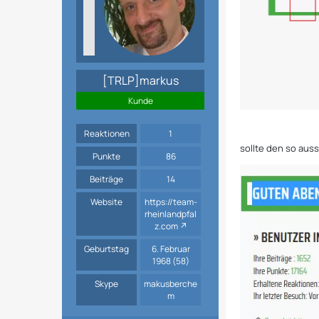
[TRLP]markus
Kunde
Reaktionen
1
sollte den so aus
Punkte
86
Beiträge
14
Website
https://team-
rheinlandpfal
z.com
Geburtstag
6. Februar
1968 (58)
Skype
makusberche
m