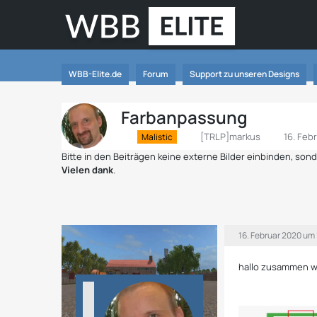
WBB-Elite.de
Forum
Support zu unseren Designs
Farbanpassung
[TRLP]markus
16. Feb
Malistic
Bitte in den Beiträgen keine externe Bilder einbinden, so
Vielen dank
.
16. Februar 2020 um 
hallo zusammen wi