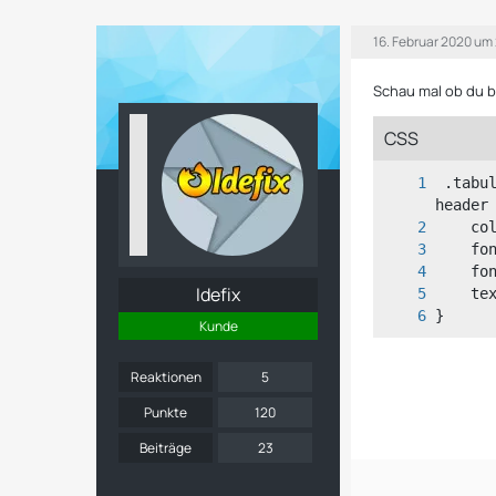
16. Februar 2020 um
Schau mal ob du b
CSS
 .tabu
Idefix
}
Kunde
Reaktionen
5
Punkte
120
Beiträge
23