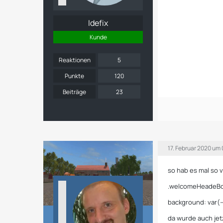
Idefix
Kunde
Reaktionen
5
Punkte
120
Beiträge
23
17. Februar 2020 um
so hab es mal so 
.welcomeHeadeBox
background: var(--
da wurde auch jet