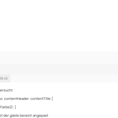
 08:45
versucht
 .contentHeader .contentTitle {
Farbe2); }
zt der gäste bereich angepast