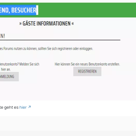
te geht es
hier