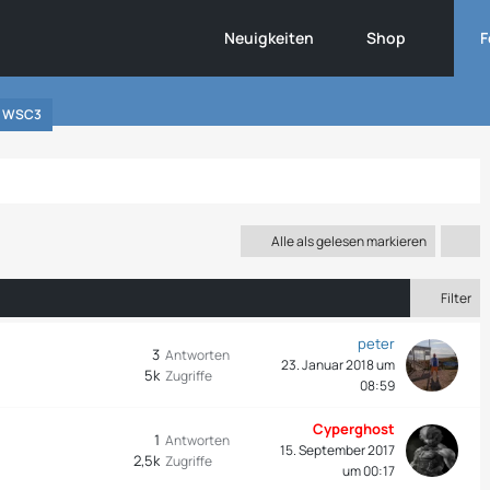
Neuigkeiten
Shop
F
WSC3
Alle als gelesen markieren
Filter
peter
3
Antworten
23. Januar 2018 um
5k
Zugriffe
08:59
Cyperghost
1
Antworten
15. September 2017
2,5k
Zugriffe
um 00:17