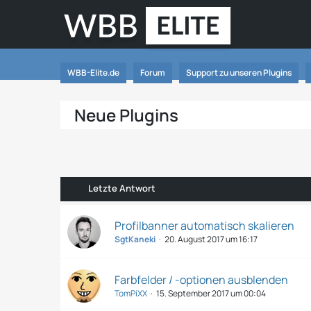
WBB-Elite.de
Forum
Support zu unseren Plugins
Neue Plugins
Letzte Antwort
Profilbanner automatisch skalieren
SgtKaneki
20. August 2017 um 16:17
Farbfelder / -optionen ausblenden
TomPiXX
15. September 2017 um 00:04