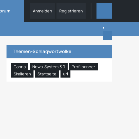
orum
Anmelden
Registrieren
DIESES FORUM
Themen-Schlagwortwolke
Canna
News-System 3.0
Profilbanner
Skalieren
Startseite
url