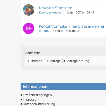
News als Startseite
KamikazeKruemel
14. April 2017 um 09:42
Kontaktformular - Template ändern er
m-0815
9. April 2017 um 18:08
Statistik
4 Themen
11 Beiträge (0 Beiträge pro Tag)
Informationen
Lizenzbedingungen
Impressum
Datenschutzerklärung