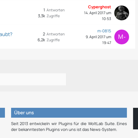
Cyperghost
1
Antworten
14. April 2017 um
3,3k
Zugriffe
10:53
m-0815
laubt?
2
Antworten
9. April 2017 um
6,2k
Zugriffe
19:47
Über uns
Seit 2013 entwickeln wir Plugins für die WoltLab Suite. Eines
der bekanntesten Plugins von uns ist das News-System.