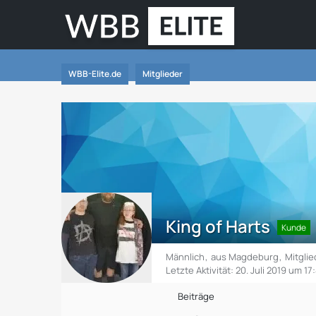
WBB-Elite.de
Mitglieder
King of Harts
Kunde
Männlich
aus Magdeburg
Mitglie
Letzte Aktivität:
20. Juli 2019 um 17
Beiträge