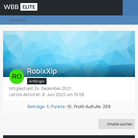
Mitglieder
RobixXlp
Anfänger
Mitglied seit 24. Dezember 2021
Letzte Aktivität:
8. Juni 2022 um 19:58
Beiträge
1
Punkte
10
Profil-Aufrufe
259
Inhalte suchen