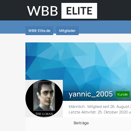
WBB-Elite.de
Mitglieder
yannic_2005
Kunde
Männlich
Mitglied seit 26. August
Letzte Aktivität:
25. Oktober 2020 
Beiträge