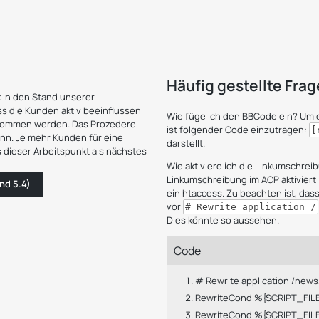
Häufig gestellte Fra
 in den Stand unserer
ss die Kunden aktiv beeinflussen
Wie füge ich den BBCode ein?
Um e
genommen werden. Das Prozedere
ist folgender Code einzutragen:
[
ann. Je mehr Kunden für eine
darstellt.
s dieser Arbeitspunkt als nächstes
Wie aktiviere ich die Linkumschrei
Linkumschreibung im ACP aktiviert i
und 5.4)
ein htaccess. Zu beachten ist, dass
vor
# Rewrite application /
Dies könnte so aussehen.
Code
# Rewrite application /news
RewriteCond %{SCRIPT_FILE
RewriteCond %{SCRIPT_FILE