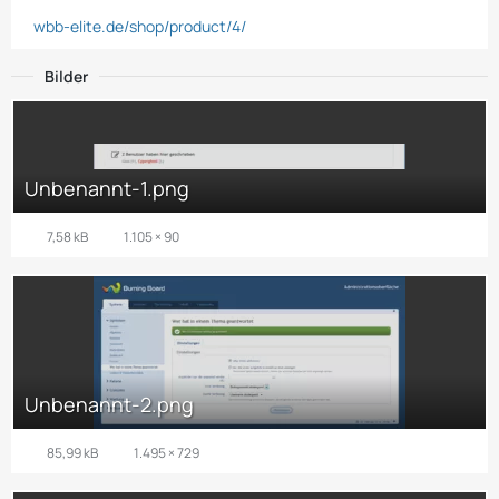
wbb-elite.de/shop/product/4/
Bilder
Unbenannt-1.png
7,58 kB
1.105 × 90
Unbenannt-2.png
85,99 kB
1.495 × 729