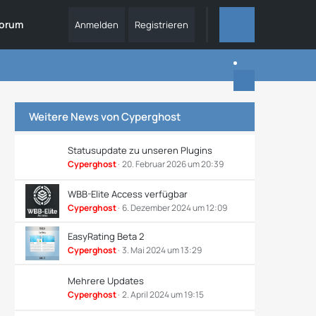
orum
Anmelden
Registrieren
ALLES
Weitere News von
Cyperghost
Statusupdate zu unseren Plugins
Cyperghost
20. Februar 2026 um 20:39
WBB-Elite Access verfügbar
Cyperghost
6. Dezember 2024 um 12:09
EasyRating Beta 2
Cyperghost
3. Mai 2024 um 13:29
Mehrere Updates
Cyperghost
2. April 2024 um 19:15