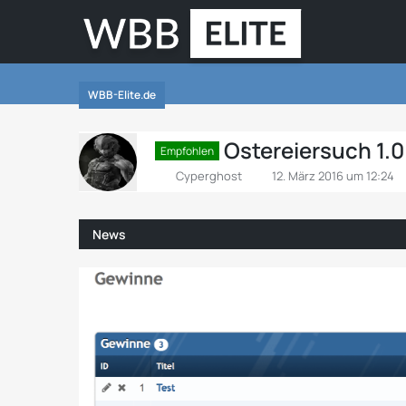
WBB-Elite.de
Ostereiersuch 1.0.
Empfohlen
Cyperghost
12. März 2016 um 12:24
News