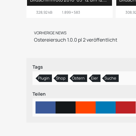
328,92 kB
1.899 × 583
308,92
VORHERIGE NEWS
Ostereiersuch 1.0.0 pl 2 veröffentlicht
Tags
Plugin
Shop
Ostern
Eier
Suche
Teilen