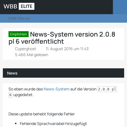
WBB-Elite.de
News-System version 2.0.8
Empfohlen
pl 6 veröffentlicht
Cyperghost
11. August 2016 um 11:43
5.466 Mal gelesen
News
So eben wurde das
News-System
auf die Version
2.0.8 pl
upgedatet.
6
Diese update behebt folgende Fehler
Fehlende Sprachvariabel hinzugefügt