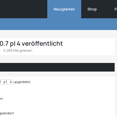
Neuigkeiten
Shop
F
7 pl 4 veröffentlicht
5.299 Mal gelesen
upgedatet.
7 pl 4
en
 geändert