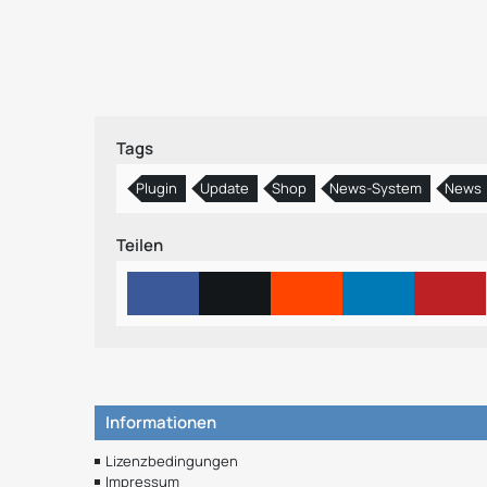
Tags
Plugin
Update
Shop
News-System
News
Teilen
Informationen
Lizenzbedingungen
Impressum