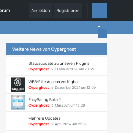
orum
Anmelden
Registrieren
ALLES
Weitere News von
Cyperghost
Statusupdate zu unseren Plugins
Cyperghost
20. Februar 2026 um 20:39
WBB-Elite Access verfügbar
Cyperghost
6. Dezember 2024 um 12:09
EasyRating Beta 2
Cyperghost
3. Mai 2024 um 13:29
Mehrere Updates
Cyperghost
2. April 2024 um 19:15