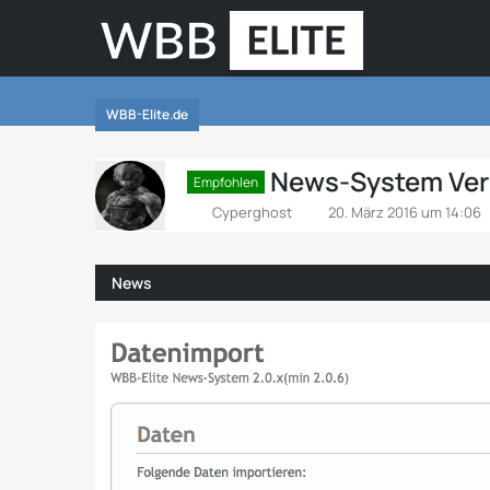
WBB-Elite.de
News-System Vers
Empfohlen
Cyperghost
20. März 2016 um 14:06
News