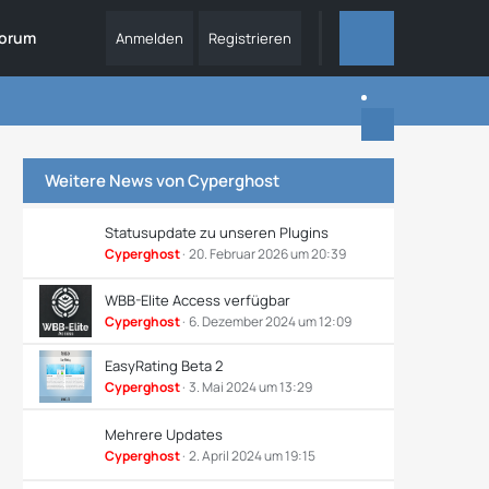
orum
Anmelden
Registrieren
ALLES
Weitere News von
Cyperghost
Statusupdate zu unseren Plugins
Cyperghost
20. Februar 2026 um 20:39
WBB-Elite Access verfügbar
Cyperghost
6. Dezember 2024 um 12:09
EasyRating Beta 2
Cyperghost
3. Mai 2024 um 13:29
Mehrere Updates
Cyperghost
2. April 2024 um 19:15