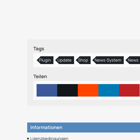
Tags
Plugin
Update
Shop
News-System
News
Teilen
Informationen
Lizenzbedingungen