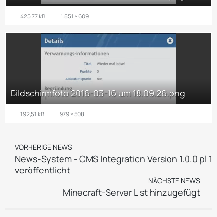
425,77 kB
1.851 × 609
Bildschirmfoto 2016-03-16 um 18.09.26.png
192,51 kB
979 × 508
VORHERIGE NEWS
News-System - CMS Integration Version 1.0.0 pl 1
veröffentlicht
NÄCHSTE NEWS
Minecraft-Server List hinzugefügt