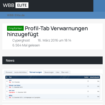
WBB-Elite.de
Profil-Tab Verwarnungen
Empfohlen
hinzugefügt
Cyperghost
16. März 2016 um 18:14
6.564 Mal gelesen
News