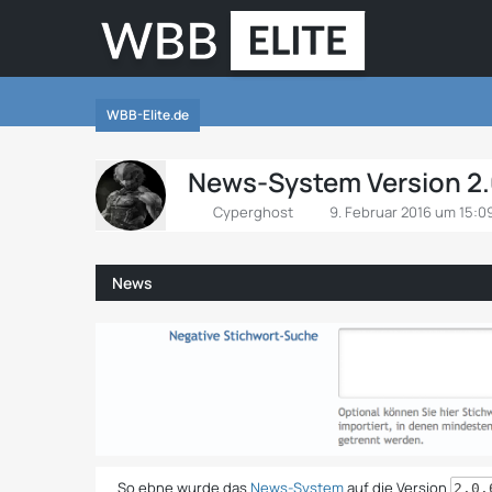
WBB-Elite.de
News-System Version 2.0
Cyperghost
9. Februar 2016 um 15:0
News
So ebne wurde das
News-System
auf die Version
2.0.