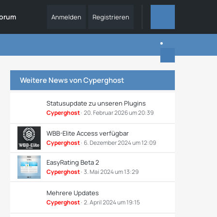
orum
Anmelden
Registrieren
ALLES
Weitere News von
Cyperghost
Statusupdate zu unseren Plugins
Cyperghost
20. Februar 2026 um 20:39
WBB-Elite Access verfügbar
Cyperghost
6. Dezember 2024 um 12:09
EasyRating Beta 2
Cyperghost
3. Mai 2024 um 13:29
Mehrere Updates
Cyperghost
2. April 2024 um 19:15