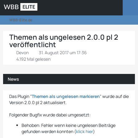
WBB-Elite.de
Themen als ungelesen 2.0.0 pl 2
veröffentlicht
Devon
31. August 2017 um 17:36
4.192 Mal gelesen
News
Das Plugin "
Themen als ungelesen markieren
" wurde auf die
Version 2.0.0 pl 2 aktualisiert.
Folgender Bugfix wurde dabei umgesetzt:
Behoben: Fehler wenn keine ungelesen Beiträge
gefunden werden konnten (
klick hier
)