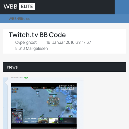
WBB-Elite.de
Twitch.tv BB Code
Cyperghost
16. Januar 2016 um 17:37
8.310 Mal gelesen
News