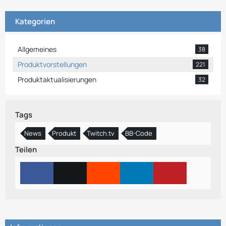
Kategorien
Allgemeines
38
Produktvorstellungen
221
Produktaktualisierungen
32
Tags
News
Produkt
Twitch.tv
BB-Code
Teilen