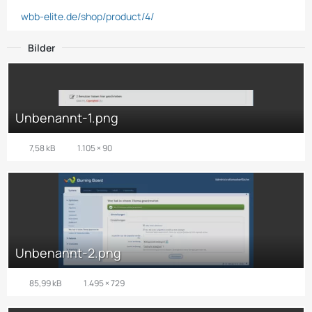
wbb-elite.de/shop/product/4/
Bilder
Unbenannt-1.png
7,58 kB
1.105 × 90
Unbenannt-2.png
85,99 kB
1.495 × 729