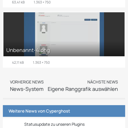
63,41 kB
1.363 × 750
Unbenannt-4.png
42,11 kB
1.363 × 750
VORHERIGE NEWS
NÄCHSTE NEWS
News-System
Eigene Ranggrafik auswählen
Weitere News von
Cyperghost
Statusupdate zu unseren Plugins